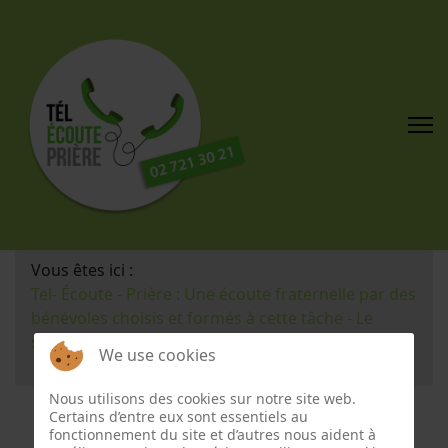
Vous êtes ici :
Tel- Écoute - Prière : Une écoute fraternelle par des
bénévoles choisis et formés à cette tâche - Le
secours de la prière
We use cookies
Plan du site
Nous utilisons des cookies sur notre site web.
Certains d’entre eux sont essentiels au
fonctionnement du site et d’autres nous aident à