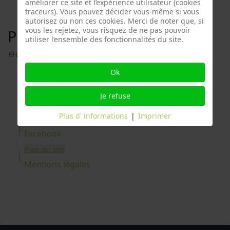
améliorer ce site et l’expérience utilisateur (cookies
traceurs). Vous pouvez décider vous-même si vous
autorisez ou non ces cookies. Merci de noter que, si
vous les rejetez, vous risquez de ne pas pouvoir
Plan du site
utiliser l’ensemble des fonctionnalités du site.
Main Menu
Bienvenue
Ok
Présentation
Je refuse
Nos horaires
Plus d' informations
|
Imprimer
Téléchargements
Facebook
Plan du site
Mentions légales