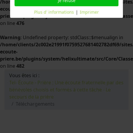
Je refuse
/home/clients/2c002e21991f0759527681402782df69/sites/
ecoute-
Plus d' informations
|
Imprimer
priere.be/plugins/system/helixultimate/src/Core/Clas
on line
476
Warning
: Undefined property: stdClass::$menualign in
/home/clients/2c002e21991f0759527681402782df69/sites/
ecoute-
priere.be/plugins/system/helixultimate/src/Core/Clas
on line
482
Vous êtes ici :
Tel- Écoute - Prière : Une écoute fraternelle par des
bénévoles choisis et formés à cette tâche - Le
secours de la prière
Téléchargements