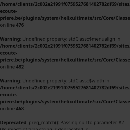
/home/clients/2c002e21991f0759527681402782df69/sites/
ecoute-
priere.be/plugins/system/helixultimate/src/Core/Clas
on line
476
Warning
: Undefined property: stdClass::$menualign in
/home/clients/2c002e21991f0759527681402782df69/sites/
ecoute-
priere.be/plugins/system/helixultimate/src/Core/Clas
on line
482
Warning
: Undefined property: stdClass::$width in
/home/clients/2c002e21991f0759527681402782df69/sites/
ecoute-
priere.be/plugins/system/helixultimate/src/Core/Clas
on line
468
Deprecated
: preg_match(): Passing null to parameter #2
($subject) of type string is deprecated in