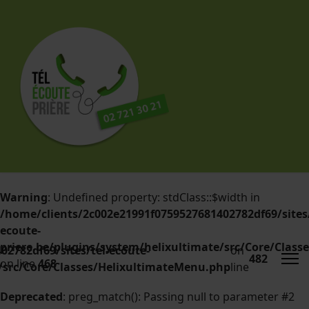
Warning
: Undefined property: stdClass::$width in
/home/clients/2c002e21991f0759527681402782df69/sites/
ecoute-
priere.be/plugins/system/helixultimate/src/Core/Clas
2782df69/sites/tel-ecoute-
on
482
on line
468
e/src/Core/Classes/HelixultimateMenu.php
line
Deprecated
: preg_match(): Passing null to parameter #2